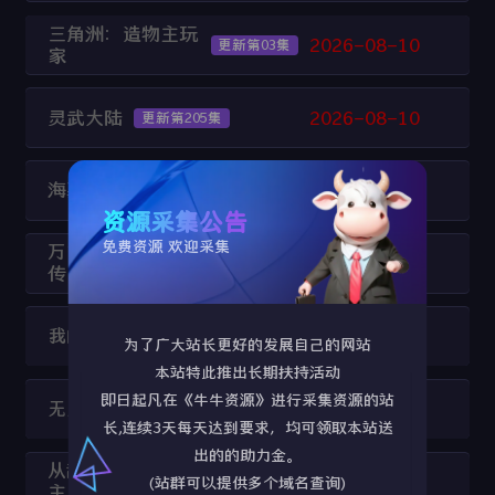
三角洲：造物主玩
2026-08-10
更新第03集
家
灵武大陆
2026-08-10
更新第205集
海墓寻龙
2026-08-10
更新HD
资源采集公告
免费资源 欢迎采集
万古至尊：李云霄
2026-08-10
更新第09集
传
我的虚构
2026-08-10
更新第06集
为了广大站长更好的发展自己的网站
本站特此推出长期扶持活动
即日起凡在《牛牛资源》进行采集资源的站
无上神帝
2026-08-10
更新第630集
长,连续3天每天达到要求，均可领取本站送
出的的助力金。
从乱葬岗到幽冥之
2026-08-10
更新第14集
(站群可以提供多个域名查询)
主