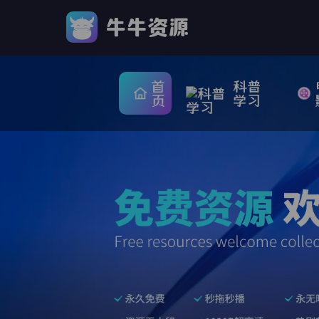
首
科普
页
学习