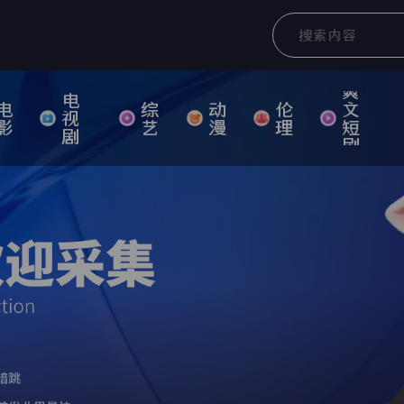
爽
电
电
综
动
伦
文
视
影
艺
漫
理
短
剧
剧