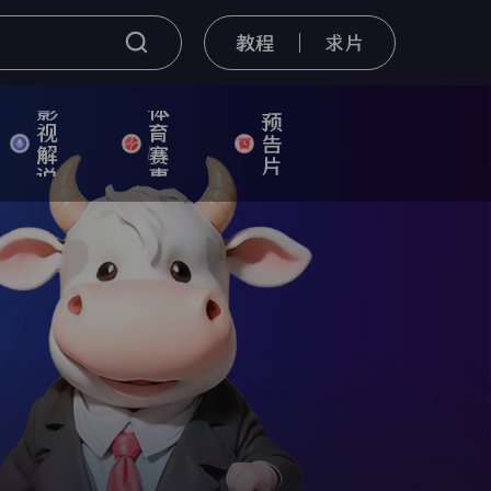
教程
求片
影
体
预
视
育
告
解
赛
片
说
事