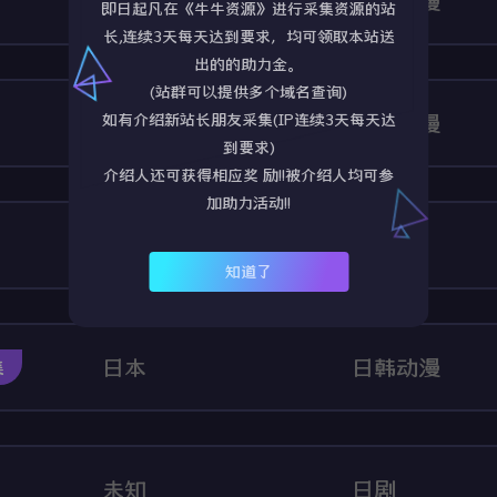
日本
日韩动漫
即日起凡在《牛牛资源》进行采集资源的站
长,连续3天每天达到要求，均可领取本站送
出的的助力金。
(站群可以提供多个域名查询)
日本
日韩动漫
如有介绍新站长朋友采集(IP连续3天每天达
到要求)
介绍人还可获得相应奖 励!!被介绍人均可参
加助力活动!!
中国大陆
国产剧
知道了
日本
日韩动漫
集
未知
日剧