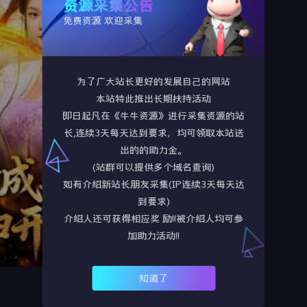
资源采集公告
年代：
2025
免费资源 欢迎采集
语言：
未知
为了广大站长更好的发展自己的网站
演员：
未知
本站特此推出长期扶持活动
即日起凡在《牛牛资源》进行采集资源的站
TAG标签：
长,连续3天每天达到要求，均可领取本站送
出的的助力金。
剧情简介：
(站群可以提供多个域名查询)
如有介绍新站长朋友采集(IP连续3天每天达
到要求)
介绍人还可获得相应奖 励!!被介绍人均可参
加助力活动!!
知道了