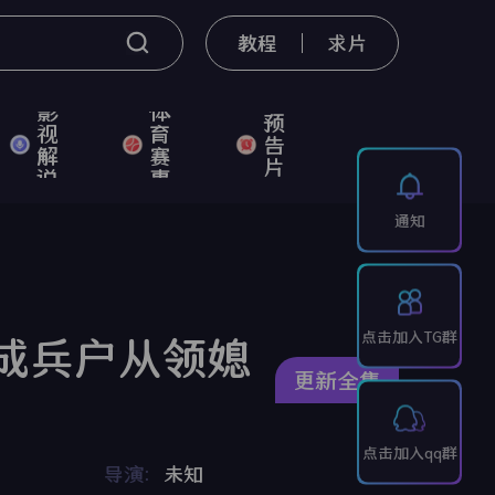
教程
求片
影
体
预
视
育
告
解
赛
片
说
事
通知
点击加入TG群
成兵户从领媳
更新全集
点击加入qq群
导演：
未知